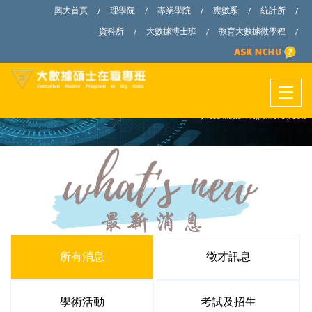
興大首頁
理學院
專業學院
應數系
統計所
/
/
/
/
/
資科所
大數據博士班
教育大數據微學程
/
/
/
所有消息
徵才訊息
學術活動
考試及招生