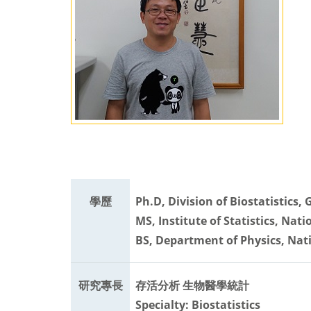
學歷
Ph.D, Division of Biostatistics
MS, Institute of Statistics, Na
BS, Department of Physics, Nat
研究專長
存活分析 生物醫學統計
Specialty: Biostatistics