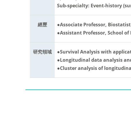
Sub-specialty: Event-history (su
經歷
●Associate Professor, Biostatis
●Assistant Professor, School of
研究領域
●Survival Analysis with applicat
●Longitudinal data analysis an
●Cluster analysis of longitudin