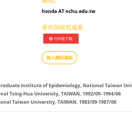
MAIL
honda AT nchu.edu.tw
著作與研究成果
PDF檔下載
個人網站連結
, Graduate Institute of Epidemiology, National Taiwan Un
tional Tsing-Hua University, TAIWAN. 1992/09–1994/06
ional Taiwan University, TAIWAN. 1983/09-1987/06