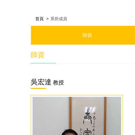
首頁
系所成員
師資
師資
吳宏達
教授