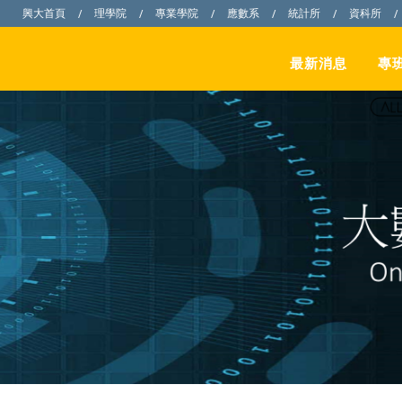
興大首頁
理學院
專業學院
應數系
統計所
資科所
/
/
/
/
/
/
最新消息
專