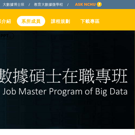
大數據博士班
教育大數據微學程
/
/
班介紹
系所成員
課程規劃
下載專區