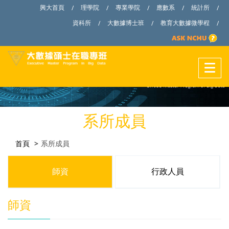
興大首頁
理學院
專業學院
應數系
統計所
/
/
/
/
/
資科所
大數據博士班
教育大數據微學程
/
/
/
系所成員
首頁
系所成員
師資
行政人員
師資