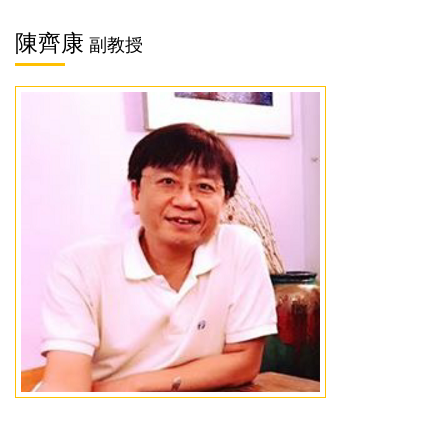
陳齊康
副教授