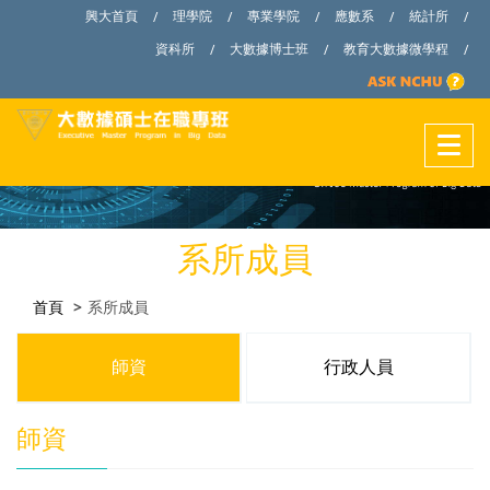
興大首頁
理學院
專業學院
應數系
統計所
/
/
/
/
/
資科所
大數據博士班
教育大數據微學程
/
/
/
系所成員
首頁
系所成員
師資
行政人員
師資