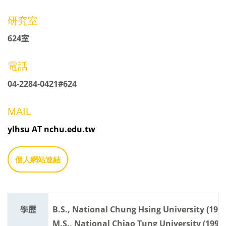
研究室
624室
電話
04-2284-0421#624
MAIL
ylhsu AT nchu.edu.tw
個人網站連結
學歷
B.S., National Chung Hsing University (1988
M.S., National Chiao Tung University (1992