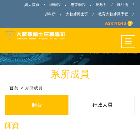
興大首頁
理學院
專業學院
應數系
統計所
/
/
/
/
/
資科所
大數據博士班
教育大數據微學程
/
/
/
系所成員
首頁
系所成員
師資
行政人員
師資