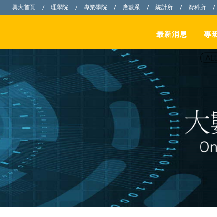
興大首頁
理學院
專業學院
應數系
統計所
資科所
/
/
/
/
/
/
最新消息
專