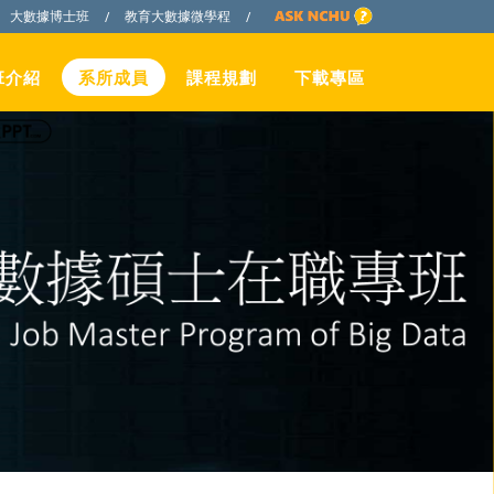
大數據博士班
教育大數據微學程
/
/
班介紹
系所成員
課程規劃
下載專區