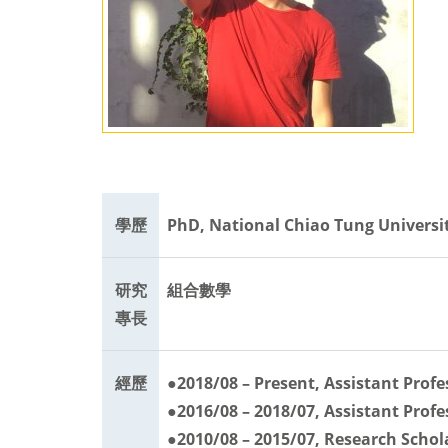
學歷
PhD, National Chiao Tung Universi
研究
組合數學
專長
經歷
●2018/08 – Present, Assistant Pro
●2016/08 – 2018/07, Assistant Prof
●2010/08 – 2015/07, Research Schol