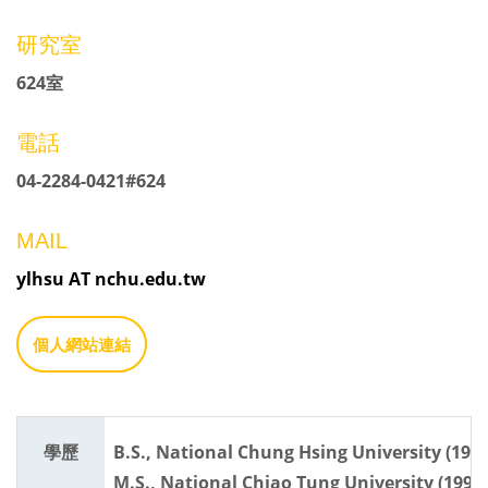
研究室
624室
電話
04-2284-0421#624
MAIL
ylhsu AT nchu.edu.tw
個人網站連結
學歷
B.S., National Chung Hsing University (1988
M.S., National Chiao Tung University (1992