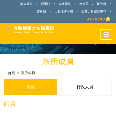
興大首頁
理學院
專業學院
應數系
統計所
/
/
/
/
/
資科所
大數據博士班
教育大數據微學程
/
/
/
系所成員
首頁
系所成員
師資
行政人員
師資