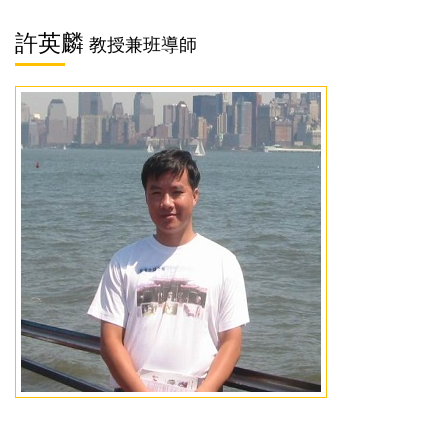
許英麟
教授兼班導師