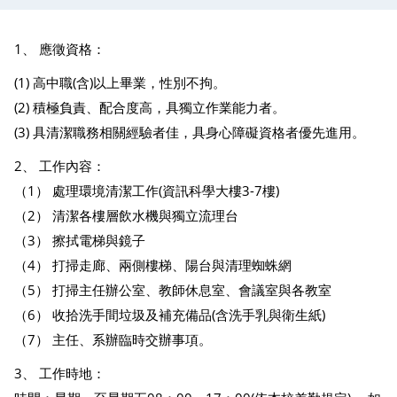
1、 應徵資格：
(1) 高中職(含)以上畢業，性別不拘。
(2) 積極負責、配合度高，具獨立作業能力者。
(3) 具清潔職務相關經驗者佳，具身心障礙資格者優先進用。
2、 工作內容：
（1） 處理環境清潔工作(資訊科學大樓3-7樓)
（2） 清潔各樓層飲水機與獨立流理台
（3） 擦拭電梯與鏡子
（4） 打掃走廊、兩側樓梯、陽台與清理蜘蛛網
（5） 打掃主任辦公室、教師休息室、會議室與各教室
（6） 收拾洗手間垃圾及補充備品(含洗手乳與衛生紙)
（7） 主任、系辦臨時交辦事項。
3、 工作時地：