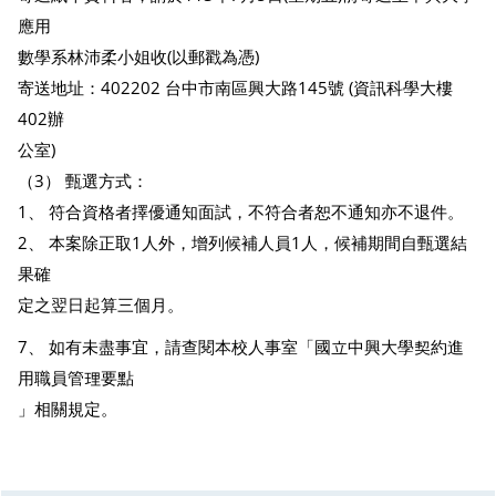
應用
數學系林沛柔小姐收(以郵戳為憑)
寄送地址：402202 台中市南區興大路145號 (資訊科學大樓
402辦
公室)
（3） 甄選方式：
1、 符合資格者擇優通知面試，不符合者恕不通知亦不退件。
2、 本案除正取1人外，增列候補人員1人，候補期間自甄選結
果確
定之翌日起算三個月。
7、 如有未盡事宜，請查閱本校人事室「國立中興大學契約進
用職員管理要點
」相關規定。