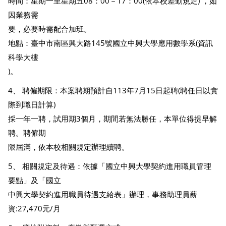
時間：星期一至星期五08：00－17：00(依本校差勤規定) ，如
因業務需
要，必要時需配合加班。
地點：臺中市南區興大路145號國立中興大學應用數學系(資訊
科學大樓
)。
4、 聘僱期限：本案聘期預計自113年7月15日起聘(聘任日以實
際到職日計算)
採一年一聘，試用期3個月，期間若無法勝任，本單位得提早解
聘。聘僱期
限屆滿，依本校相關規定辦理續聘。
5、 相關規定及待遇：依據「國立中興大學契約進用職員管理
要點」及「國立
中興大學契約進用職員待遇支給表」辦理，事務助理員薪
資:27,470元/月