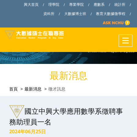
興大首頁
理學院
專業學院
應數系
統計所
/
/
/
/
/
資科所
大數據博士班
教育大數據微學程
/
/
/
最新消息
首頁
最新消息
徵才訊息
國立中興大學應用數學系徵聘事
務助理員一名
2024年06月25日