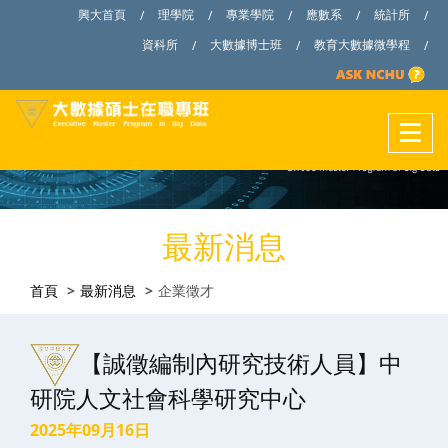
興大首頁
理學院
專業學院
應數系
統計所
/
/
/
/
/
資科所
大數據博士班
教育大數據微學程
/
/
/
最新消息
首頁
最新消息
企業徵才
【誠徵編制內研究技術人員】中
研院人文社會科學研究中心
2025年09月16日