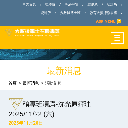
興大首頁
理學院
專業學院
應數系
統計所
/
/
/
/
/
資科所
大數據博士班
教育大數據微學程
/
/
/
最新消息
首頁
最新消息
活動花絮
碩專班演講-沈光原經理
2025/11/22 (六)
2025年11月26日