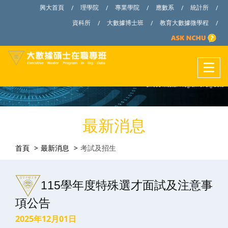
興大首頁
理學院
專業學院
應數系
統計所
/
/
/
/
/
資科所
大數據博士班
教育大數據微學程
/
/
/
最新消息
首頁
最新消息
考試及招生
115學年度特殊選才面試及注意事
項公告
2025年12月01日