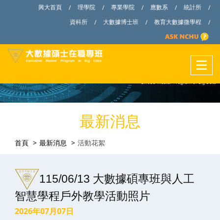
興大首頁
理學院
專業學院
應數系
統計所
/
/
/
/
/
資科所
大數據博士班
教育大數據微學程
/
/
/
最新消息
首頁
最新消息
活動花絮
115/06/13 大數據碩專班與人工
智慧學程戶外教學活動照片
2026年07月07日