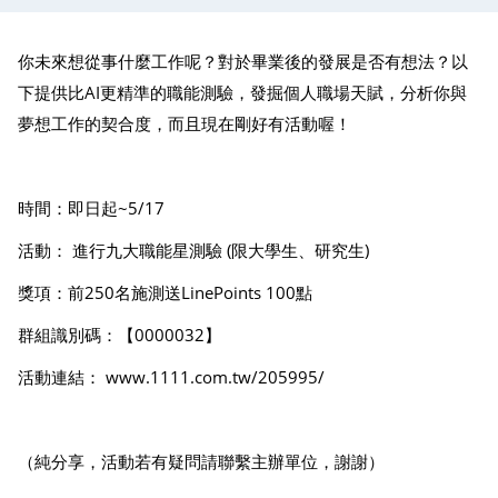
你未來想從事什麼工作呢？對於畢業後的發展是否有想法？以
下提供比AI更精準的職能測驗，發掘個人職場天賦，分析你與
夢想工作的契合度，而且現在剛好有活動喔！
時間：即日起~5/17
活動： 進行九大職能星測驗 (限大學生、研究生)
獎項：前250名施測送LinePoints 100點
群組識別碼：【0000032】
活動連結：
www.1111.com.tw/205995/
（純分享，活動若有疑問請聯繫主辦單位，謝謝）