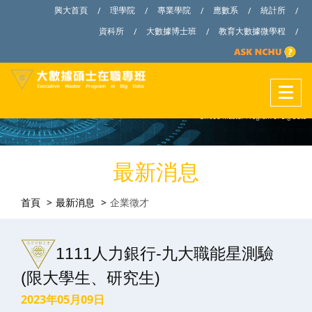
興大首頁
理學院
專業學院
應數系
統計所
/
/
/
/
/
資科所
大數據博士班
教育大數據微學程
/
/
/
最新消息
首頁
最新消息
企業徵才
1111人力銀行-九大職能星測驗
(限大學生、研究生)
2023年05月09日