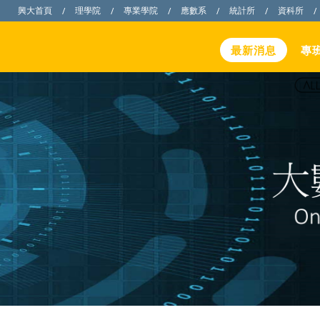
興大首頁
理學院
專業學院
應數系
統計所
資科所
/
/
/
/
/
/
最新消息
專