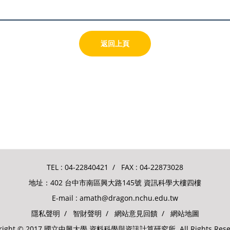
返回上頁
TEL :
04-22840421
/ FAX : 04-22873028
地址：402 台中市南區興大路145號 資訊科學大樓四樓
E-mail :
amath@dragon.nchu.edu.tw
隱私聲明
/
智財聲明
/
網站意見回饋
/
網站地圖
yright © 2017 國立中興大學 資料科學與資訊計算研究所. All Rights Reser