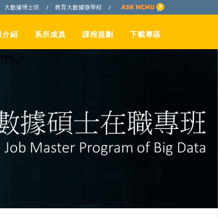
大數據博士班
教育大數據微學程
/
/
班介紹
系所成員
課程規劃
下載專區