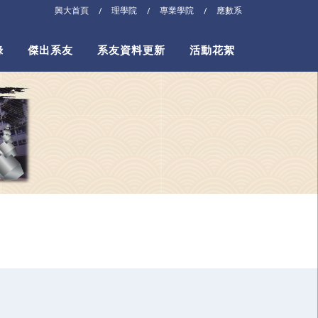
興大首頁
理學院
專業學院
應數系
/
/
/
錄
傑出系友
系友資料更新
活動花絮