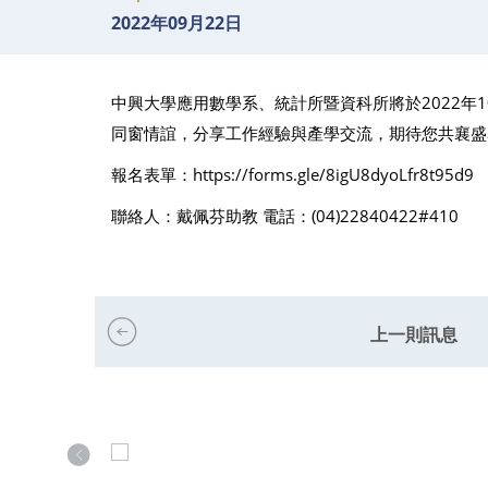
2022年09月22日
中興大學應用數學系、統計所暨資科所將於2022年1
同窗情誼，分享工作經驗與產學交流，期待您共襄盛
報名表單：
https://forms.gle/8igU8dyoLfr8t95d9
聯絡人：戴佩芬助教 電話：(04)22840422#410
上一則訊息