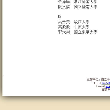
金泽民
浙江师范大学
阮夙姿
國立暨南大學
K:
高金美
淡江大學
高欣欣
中原大學
郭大衛
國立東華大學
主辦單位 : 國
TEL :
04-22
E-mail:
wei
協辦單