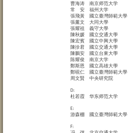
曹海涛
南京师范大学
常
安
福州大学
張飛黃
國立臺灣師範大學
張薰文
大同大學
張耀祖
義守大學
陳秋媛
國立交通大學
陳宏賓
國立中興大學
陳抮君
國立交通大學
陳鵬安
國立台東大學
陈耀俊
南京大学
鄭斯恩
國立高雄大學
鄭硯仁
國立臺灣師範大學
周文賢
中央研究院
D:
杜若霞
华东师范大学
E:
游森棚
國立臺灣師範大學
F:
冯
弢
北京交通大学