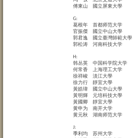
傅東山
國立屏東大學
G:
葛根年
首都师范大学
官振傑
國立中山大學
郭君逸
國立臺灣師範大學
郭松涛
河南科技大学
H:
韩丛英
中国科学院大学
何常香
上海理工大学
徐祥峻
淡江大學
徐力行
靜宜大學
黃皓瑋
國立中山大學
黃明輝
元培科技大學
黃國卿
靜宜大學
黄申为
南开大学
黄元秋
湖南师范大学
J:
季利均
苏州大学