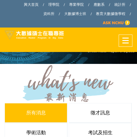
興大首頁
理學院
專業學院
應數系
統計所
/
/
/
/
/
資科所
大數據博士班
教育大數據微學程
/
/
/
所有消息
徵才訊息
學術活動
考試及招生