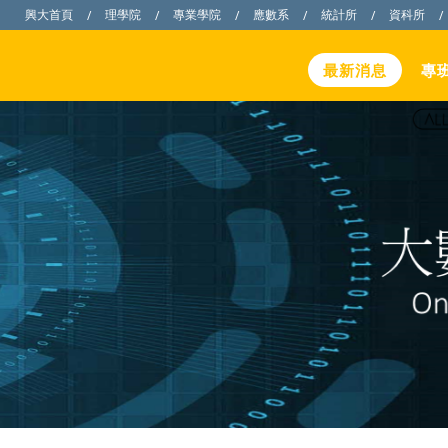
興大首頁
理學院
專業學院
應數系
統計所
資科所
/
/
/
/
/
/
最新消息
專