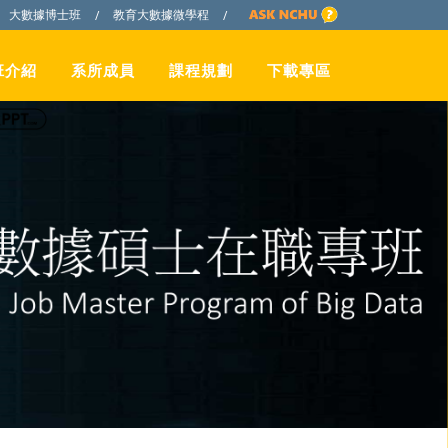
大數據博士班
教育大數據微學程
/
/
班介紹
系所成員
課程規劃
下載專區