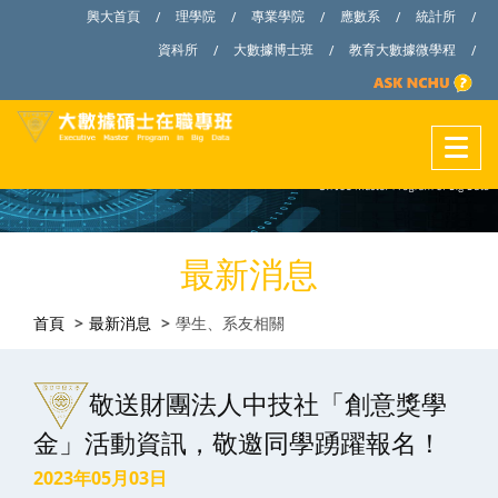
興大首頁
理學院
專業學院
應數系
統計所
/
/
/
/
/
資科所
大數據博士班
教育大數據微學程
/
/
/
最新消息
首頁
最新消息
學生、系友相關
敬送財團法人中技社「創意獎學
金」活動資訊，敬邀同學踴躍報名！
2023年05月03日