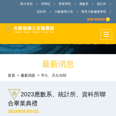
興大首頁
理學院
專業學院
應數系
統計所
/
/
/
/
/
資科所
大數據博士班
教育大數據微學程
/
/
/
最新消息
首頁
最新消息
學生、系友相關
2023應數系、統計所、資科所聯
合畢業典禮
2023年05月03日