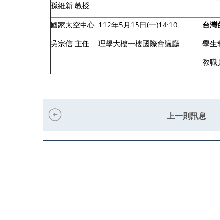
孫維新 教授
國家太空中心
112年5月15日(一)14:10
台灣的
吳宗信 主任
理學大樓一樓國際會議廳
學生
教職
上一則訊息