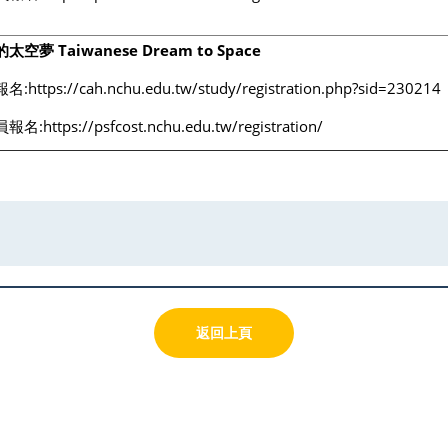
太空夢 Taiwanese Dream to Space
報名:
https://cah.nchu.edu.tw/study/registration.php?sid=230214
員報名:
https://psfcost.nchu.edu.tw/registration/
返回上頁