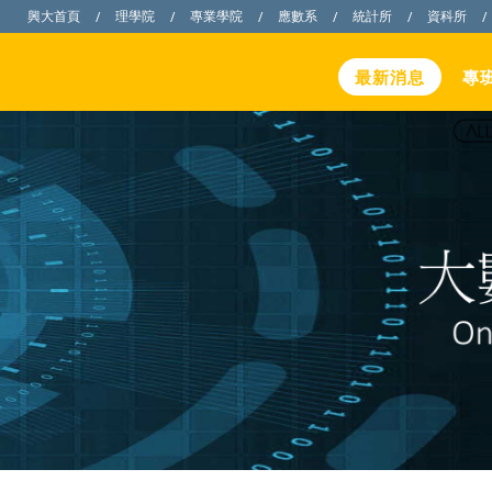
興大首頁
理學院
專業學院
應數系
統計所
資科所
/
/
/
/
/
/
最新消息
專