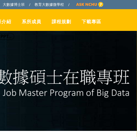
大數據博士班
教育大數據微學程
/
/
班介紹
系所成員
課程規劃
下載專區