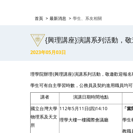
首頁
最新消息
學生、系友相關
{興理講座}演講系列活動，
2023年05月03日
理學院辦理{興理講座}演講系列活動，敬邀歡迎報名
學生可有自主學習時數，公務員及契約進用職員均可
講者
演講日期時間地點
國立台灣大學
112年5月11日(四)14:10
「當
物理系及天文
理學大樓一樓國際會議廳
學生
所
教職