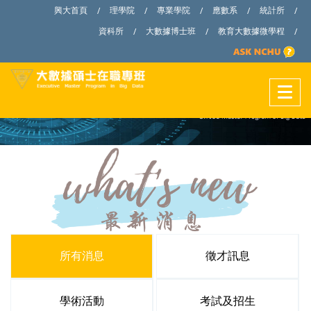
興大首頁
理學院
專業學院
應數系
統計所
/
/
/
/
/
資科所
大數據博士班
教育大數據微學程
/
/
/
所有消息
徵才訊息
學術活動
考試及招生