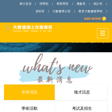
興大首頁
理學院
專業學院
應數系
統計所
/
/
/
/
/
資科所
大數據博士班
教育大數據微學程
/
/
/
所有消息
徵才訊息
學術活動
考試及招生