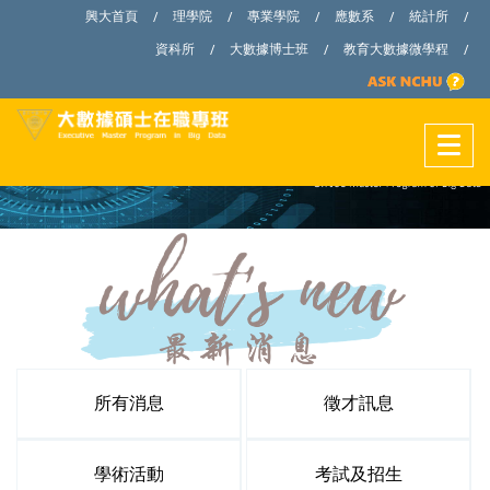
興大首頁
理學院
專業學院
應數系
統計所
/
/
/
/
/
資科所
大數據博士班
教育大數據微學程
/
/
/
所有消息
徵才訊息
學術活動
考試及招生