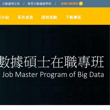
大數據博士班
教育大數據微學程
/
/
班介紹
系所成員
課程規劃
下載專區