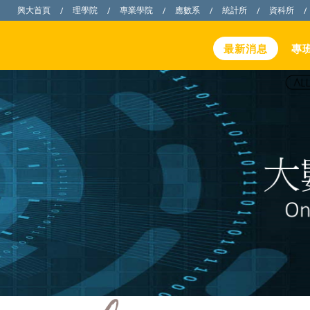
興大首頁
理學院
專業學院
應數系
統計所
資科所
/
/
/
/
/
/
最新消息
專