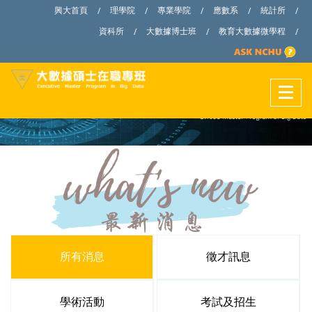
興大首頁
理學院
專業學院
應數系
統計所
/
/
/
/
/
資科所
大數據博士班
教育大數據微學程
/
/
/
所有消息
徵才訊息
學術活動
考試及招生