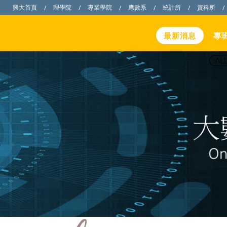
興大首頁
理學院
專業學院
應數系
統計所
資科所
/
/
/
/
/
/
最新消息
專