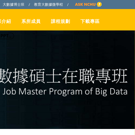
大數據博士班
教育大數據微學程
/
/
班介紹
系所成員
課程規劃
下載專區