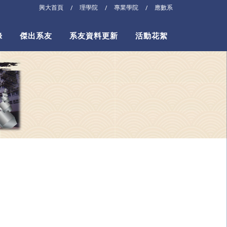
興大首頁
理學院
專業學院
應數系
/
/
/
錄
傑出系友
系友資料更新
活動花絮