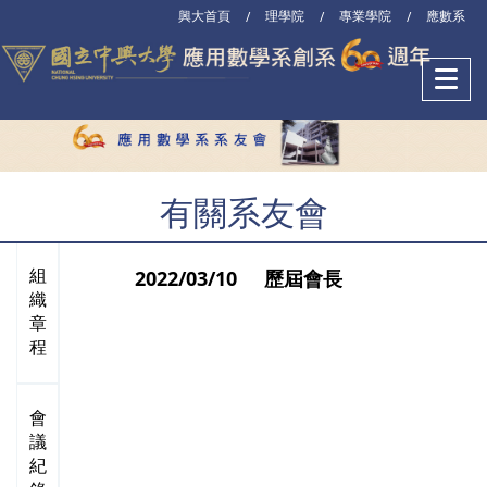
興大首頁
理學院
專業學院
應數系
/
/
/
有關系友會
2022/03/10 歷屆會長
組
織
章
程
會
議
紀