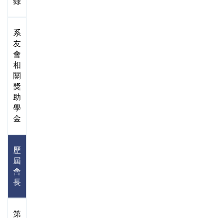
錄
系
友
會
相
關
獎
助
學
金
歷
屆
會
長
第