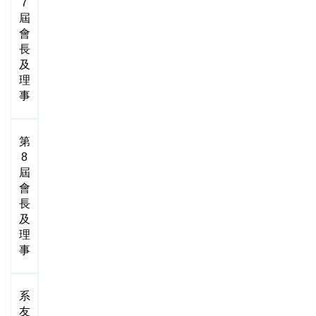
7
屆
會
長
及
理
事
第
8
屆
會
長
及
理
事
系
友