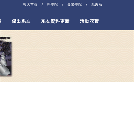
興大首頁
理學院
專業學院
應數系
/
/
/
錄
傑出系友
系友資料更新
活動花絮